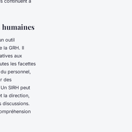
s continuent à
es humaines
n outil
e la GRH. Il
latives aux
utes les facettes
n du personnel,
ir des
. Un SIRH peut
 la direction,
s discussions.
e compréhension