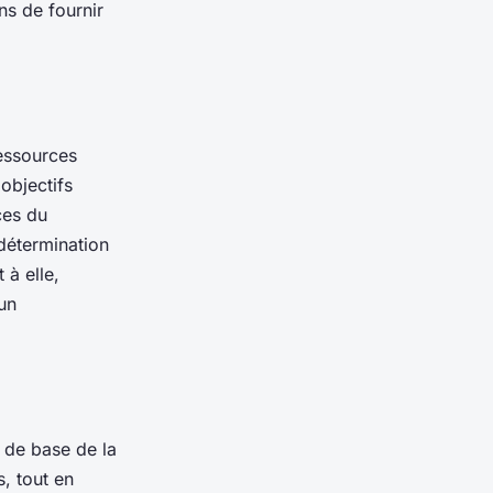
ns de fournir
ressources
objectifs
ces du
 détermination
 à elle,
’un
 de base de la
s, tout en