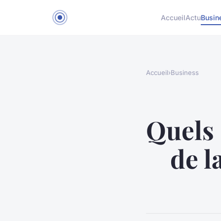
Accueil
Actu
Busin
Accueil
›
Business
Quels 
de l