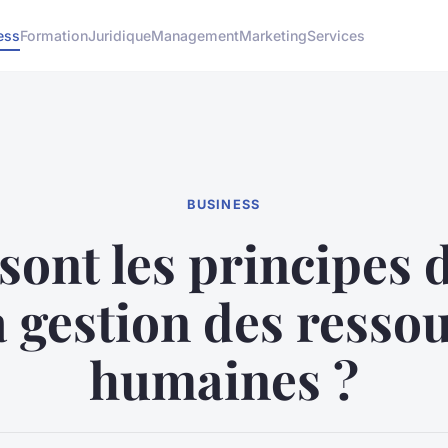
ess
Formation
Juridique
Management
Marketing
Services
BUSINESS
sont les principes 
a gestion des resso
humaines ?