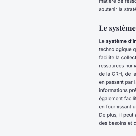
matière de ress
soutenir la strat
Le système
Le
système d’i
technologique qu
facilite la colle
ressources humai
de la GRH, de la
en passant par l
informations pré
également facili
en fournissant u
De plus, il peut
des besoins et d