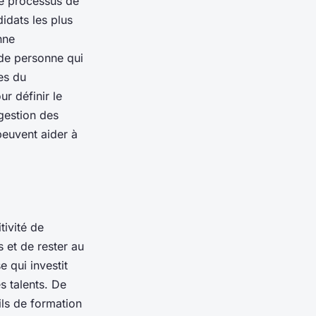
Le processus de
idats les plus
nne
de personne qui
es du
r définir le
 gestion des
peuvent aider à
tivité de
s et de rester au
 qui investit
s talents. De
ils de formation