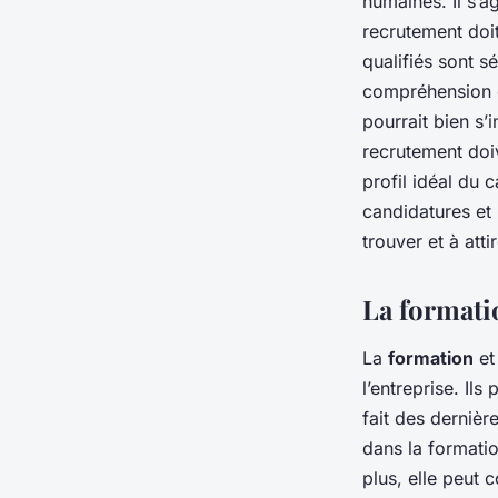
humaines. Il s’
recrutement doit
qualifiés sont 
compréhension d
pourrait bien s’
recrutement doiv
profil idéal du 
candidatures et 
trouver et à atti
La formati
La
formation
et
l’entreprise. Il
fait des dernièr
dans la formatio
plus, elle peut 