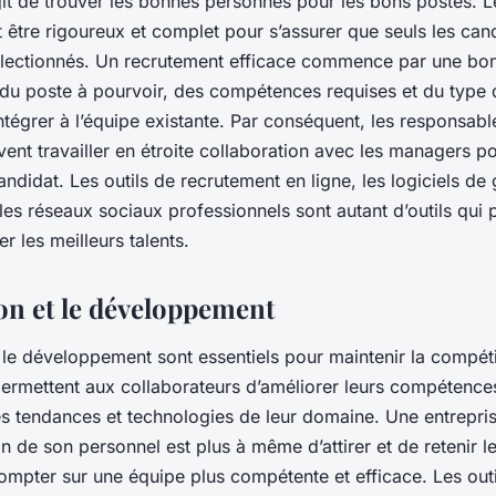
agit de trouver les bonnes personnes pour les bons postes. 
 être rigoureux et complet pour s’assurer que seuls les cand
sélectionnés. Un recrutement efficace commence par une bo
u poste à pourvoir, des compétences requises et du type 
intégrer à l’équipe existante. Par conséquent, les responsabl
ent travailler en étroite collaboration avec les managers pou
candidat. Les outils de recrutement en ligne, les logiciels de
les réseaux sociaux professionnels sont autant d’outils qui 
rer les meilleurs talents.
on et le développement
 le développement sont essentiels pour maintenir la compéti
s permettent aux collaborateurs d’améliorer leurs compétence
es tendances et technologies de leur domaine. Une entreprise
n de son personnel est plus à même d’attirer et de retenir le
compter sur une équipe plus compétente et efficace. Les out