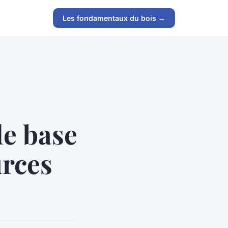
Les fondamentaux du bois →
de base
urces