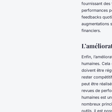
fournissant des
performances pe
feedbacks quoti
augmentations s
financiers.
L’améliora
Enfin, l’amélior
humaines. Cela s
doivent être rég
rester compétit
peut être réalis
revues de perfo
humaines est u
nombreux princi
outils, il est p