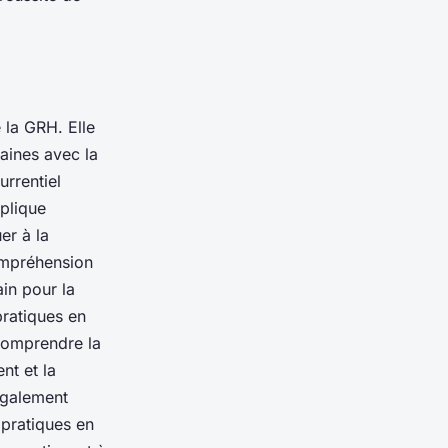
 la GRH. Elle
maines avec la
urrentiel
mplique
er à la
compréhension
ain pour la
pratiques en
 comprendre la
nt et la
 également
s pratiques en