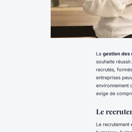
La
gestion des
souhaite réussir
recrutés, formé
entreprises peuv
environnement d
exige de compre
Le recrutem
Le recrutement e